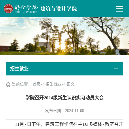
招生就业
当前位置：
首页
->
招生就业
->
正文
学院召开2024级新生认识实习动员大会
发布日期：2024-11-08
11月
7
日下午，
建筑工程
学院在
主
D3多媒体7教室
召开