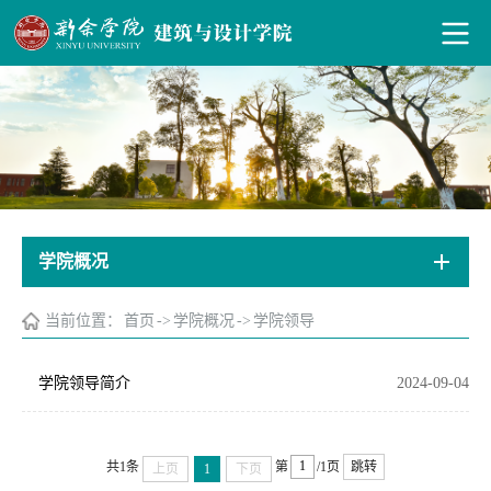
学院概况
当前位置：
首页
->
学院概况
->
学院领导
学院领导简介
2024-09-04
共1条
第
/1页
跳转
上页
1
下页